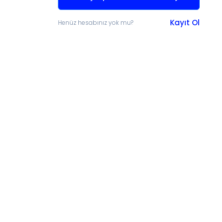
Kayıt Ol
Henüz hesabınız yok mu?
irmek Ve Aranabilir Hale
Için Koleksiyonunuzu
Bağışlayın
şlamak mı istiyorsunuz? Bize ulaşın!
a aktaralım hem de araştırmacıların
 sunmak için sayısallaştıralım.