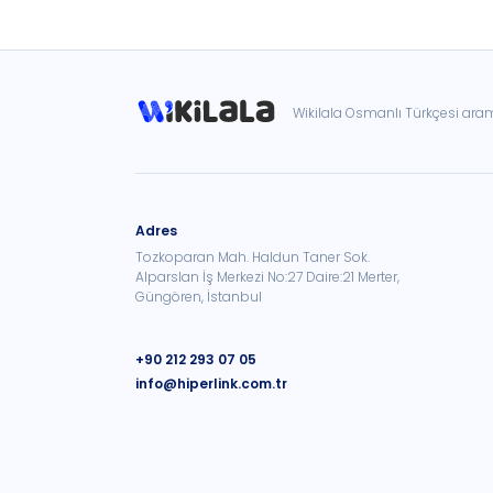
Wikilala Osmanlı Türkçesi ar
Adres
Tozkoparan Mah. Haldun Taner Sok.
Alparslan İş Merkezi No:27 Daire:21 Merter,
Güngören, İstanbul
+90 212 293 07 05
info@hiperlink.com.tr