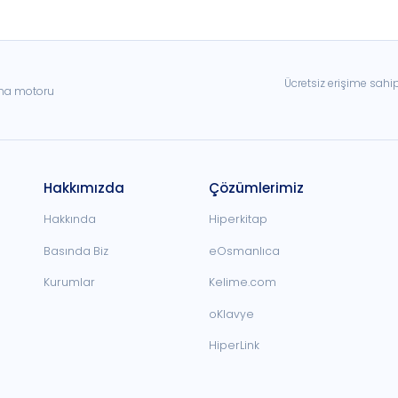
Ücretsiz erişime sahi
ama motoru
Hakkımızda
Çözümlerimiz
Hakkında
Hiperkitap
Basında Biz
eOsmanlıca
Kurumlar
Kelime.com
oKlavye
HiperLink