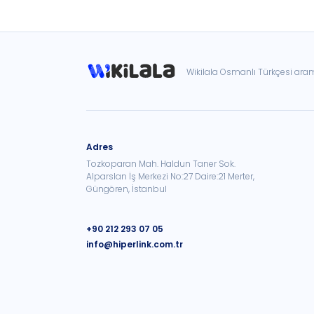
Wikilala Osmanlı Türkçesi ar
Adres
Tozkoparan Mah. Haldun Taner Sok.
Alparslan İş Merkezi No:27 Daire:21 Merter,
Güngören, İstanbul
+90 212 293 07 05
info@hiperlink.com.tr