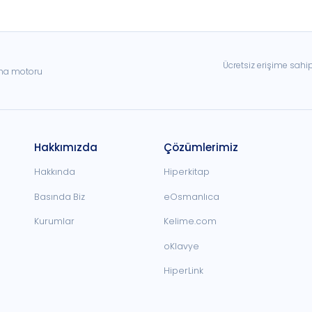
Ücretsiz erişime sahi
ama motoru
Hakkımızda
Çözümlerimiz
Hakkında
Hiperkitap
Basında Biz
eOsmanlıca
Kurumlar
Kelime.com
oKlavye
HiperLink