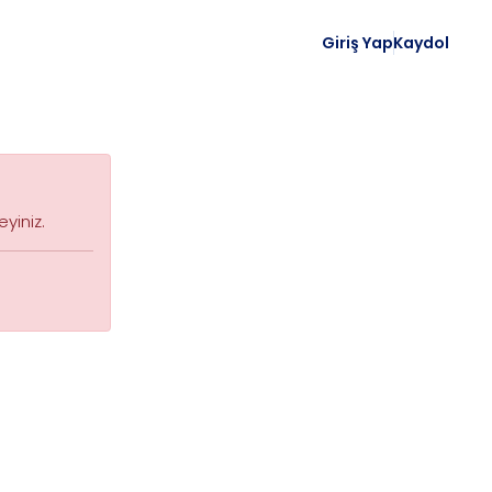
Giriş Yap
Kaydol
yiniz.