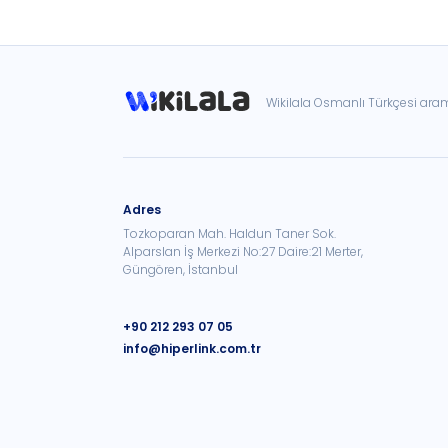
Wikilala Osmanlı Türkçesi ar
Adres
Tozkoparan Mah. Haldun Taner Sok.
Alparslan İş Merkezi No:27 Daire:21 Merter,
Güngören, İstanbul
+90 212 293 07 05
info@hiperlink.com.tr