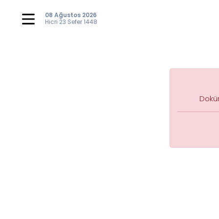
08 Ağustos 2026
Hicri
23 Sefer 1448
Doküm