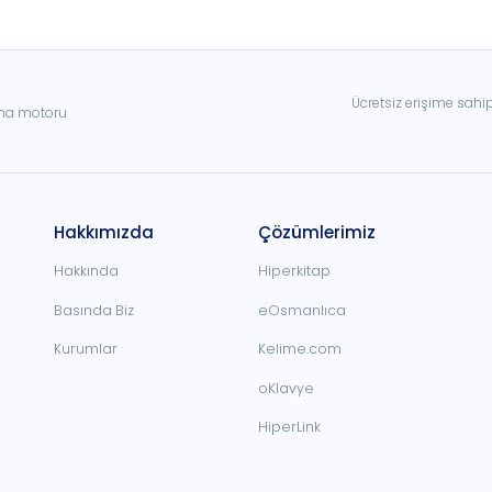
Ücretsiz erişime sahi
ama motoru
Hakkımızda
Çözümlerimiz
Hakkında
Hiperkitap
Basında Biz
eOsmanlıca
Kurumlar
Kelime.com
oKlavye
HiperLink